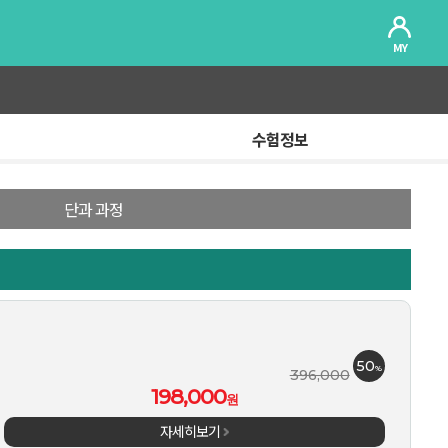
MY
수험정보
단과 과정
50
%
396,000
198,000
원
자세히보기