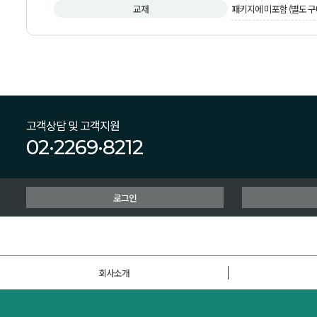
교재
패키지에 미포함 (별도 구
고객상담 및 고객지원
02·2269·8212
로그인
회사소개