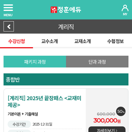
MY
MENU
계리직
수강신청
교수소개
교재소개
수험정보
패키지 과정
단과 과정
종합반
[계리직] 2025년 끝장패스 <교재미
제공>
50
%
기본이론 + 기출해설
600,000
300,000
원
2025-12-31일
수강기간
자세히보기