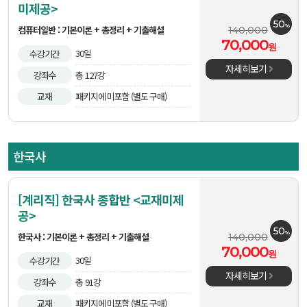
미제공>
50
%
컴퓨터일반 : 기본이론 + 총정리 + 기출해설
140,000
70,000
원
30일
수강기간
자세히보기
강좌수
총 127강
교재
패키지에 미포함 (별도 구매)
한국사
[계리직] 한국사 종합반 <교재미제
공>
50
%
한국사 : 기본이론 + 총정리 + 기출해설
140,000
70,000
원
30일
수강기간
자세히보기
강좌수
총 91강
교재
패키지에 미포함 (별도 구매)