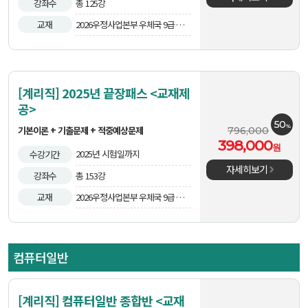
강좌수
총 125강
교재
2026우정사업본부 우체국 9급 계리
직 공무원 기출문제집외 4권
[계리직] 2025년 끝장패스 <교재제
공>
50
%
기본이론 + 기출문제 + 적중예상문제
796,000
398,000
원
2025년 시험일까지
수강기간
자세히보기
강좌수
총 153강
교재
2026우정사업본부 우체국 9급 계리
직 공무원 기출문제집외 4권
컴퓨터일반
[계리직] 컴퓨터일반 종합반 <교재