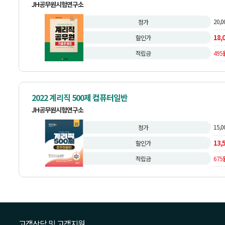
JH공무원시험연구소
20,0
정가
18,
할인가
적립금
495
2022 계리직 500제 컴퓨터일반
JH공무원시험연구소
15,0
정가
13,
할인가
적립금
675
고객상담 및 고객지원