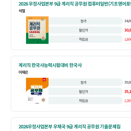
2026 우정사업본부 9급 계리직 공무원 컴퓨터일반(기초영어포
석철
34,0
정가
30,
할인가
적립금
1,60
계리직 한국사능력시험대비 한국사
이재은
39,0
정가
35,
할인가
적립금
1,30
2026우정사업본부 우체국 9급 계리직 공무원 기출문제집