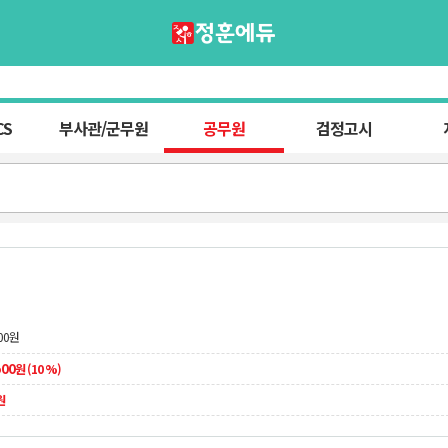
CS
부사관/군무원
공무원
검정고시
00
원
500
원 (10 %)
원