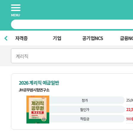
MENU
자격증
기업
공기업NCS
금융N
계리직
2026 계리직 예금일반
JH공무원시험연구소
25,0
정가
22,
할인가
적립금
900