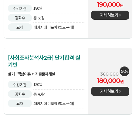
190,000
원
180일
수강기간
자세히보기
강좌수
총 65강
교재
패키지에 미포함 (별도 구매)
[사회조사분석사2급] 단기합격 실
기반
50
%
실기 : 핵심이론 + 기출문제해설
360,000
180,000
원
180일
수강기간
자세히보기
강좌수
총 40강
교재
패키지에 미포함 (별도 구매)