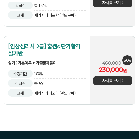
자세히보기
강좌수
총 148강
교재
패키지에 미포함 (별도 구매)
[임상심리사 2급] 홍쌤s 단기합격
실기반
50
%
실기 : 기본이론 + 기출문제풀이
460,000
230,000
원
180일
수강기간
자세히보기
강좌수
총 90강
교재
패키지에 미포함 (별도 구매)