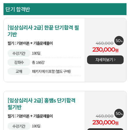
단기 합격반
[임상심리사 2급] 한끝 단기합격 필
기반
50
%
필기 : 기본이론 + 기출문제풀이
460,000
230,000
원
180일
수강기간
자세히보기
강좌수
총 166강
교재
패키지에 미포함 (별도 구매)
[임상심리사 2급] 홍쌤s 단기합격
필기반
50
%
필기 : 기본이론 + 기출문제풀이
460,000
230,000
원
180일
수강기간