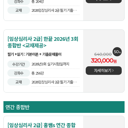
강좌수
총 204강
교재
2026임상심리사 2급 필기 기출문제
집외 2권
[임상심리사 2급] 한끝 2026년 3회
종합반 <교재제공>
50
%
필기 +실기 : 기본이론 + 기출문제풀이
640,000
320,000
원
2026년3회 실기시험일까지
수강기간
자세히보기
강좌수
총 256강
교재
2026임상심리사 2급 필기 기출문제
집외 2권
연간 종합반
[임상심리사 2급] 홍쌤s 연간 종합