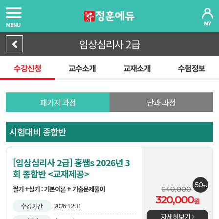
MY
MENU
임상심리사 2급
수강신청
교수소개
교재소개
수험정보
패키지 과정
단과 과정
시험대비 종합반
[임상심리사 2급] 홍쌤s 2026년 3
회 종합반 <교재제공>
50
%
필기 +실기 : 기본이론 + 기출문제풀이
640,000
320,000
원
2026-12-31
수강기간
자세히보기